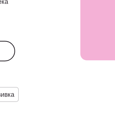
ека
я
вивка