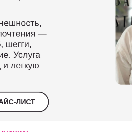
нешность,
дпочтения —
, шегги,
ие. Услуга
 и легкую
АЙС-ЛИСТ