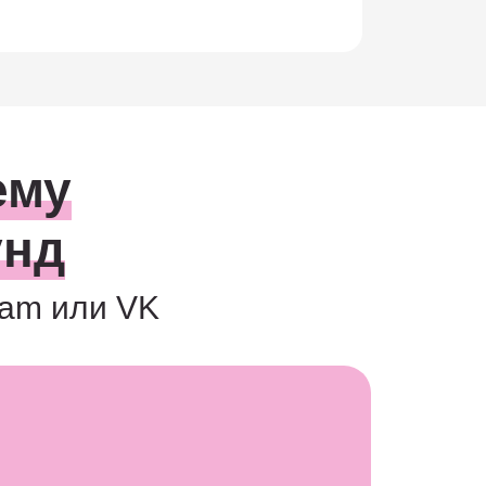
ему
унд
ram или VK