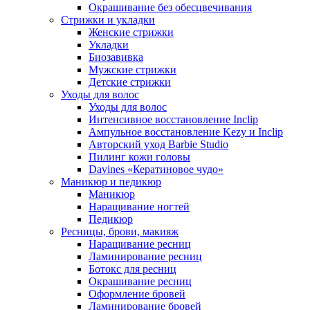
Окрашивание без обесцвечивания
Стрижки и укладки
Женские стрижки
Укладки
Биозавивка
Мужские стрижки
Детские стрижки
Уходы для волос
Уходы для волос
Интенсивное восстановление Inclip
Ампульное восстановление Kezy и Inclip
Авторский уход Barbie Studio
Пилинг кожи головы
Davines «Кератиновое чудо»
Маникюр и педикюр
Маникюр
Наращивание ногтей
Педикюр
Ресницы, брови, макияж
Наращивание ресниц
Ламинирование ресниц
Ботокс для ресниц
Окрашивание ресниц
Оформление бровей
Ламинирование бровей