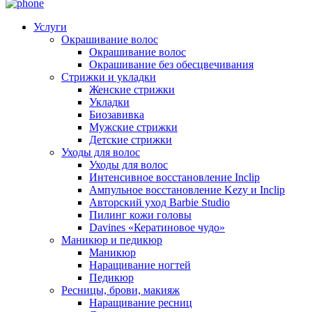
Услуги
Окрашивание волос
Окрашивание волос
Окрашивание без обесцвечивания
Стрижки и укладки
Женские стрижки
Укладки
Биозавивка
Мужские стрижки
Детские стрижки
Уходы для волос
Уходы для волос
Интенсивное восстановление Inclip
Ампульное восстановление Kezy и Inclip
Авторский уход Barbie Studio
Пилинг кожи головы
Davines «Кератиновое чудо»
Маникюр и педикюр
Маникюр
Наращивание ногтей
Педикюр
Ресницы, брови, макияж
Наращивание ресниц