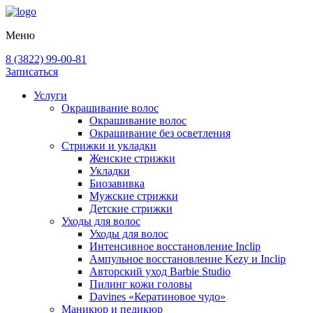
Меню
8 (3822) 99-00-81
Записаться
Услуги
Окрашивание волос
Окрашивание волос
Окрашивание без осветления
Стрижки и укладки
Женские стрижки
Укладки
Биозавивка
Мужские стрижки
Детские стрижки
Уходы для волос
Уходы для волос
Интенсивное восстановление Inclip
Ампульное восстановление Kezy и Inclip
Авторский уход Barbie Studio
Пилинг кожи головы
Davines «Кератиновое чудо»
Маникюр и педикюр