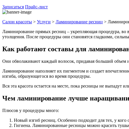
Записаться
Прайс-лист
Салон красоты
>
Услуги
>
Ламинирование ресниц
>
Ламиниров
Ламинирование прямых ресниц – укрепляющая процедура, во в
утолщения. После процедуры они становятся гладкими, сильны
Как работают составы для ламинирова
Они обволакивают каждый волосок, придавая больший объем и 
Ламинирование наполняет их пигментом и создает впечатление
изгиба, образующегося во время процедуры.
Вся эта красота остается на месте, пока ресницы не выпадут и
Чем ламинирование лучше наращиван
Плюсов у процедуры много:
Новый изгиб ресниц. Особенно подходит для тех, у кого 
Гигиена. Ламинированные ресницы можно красить тушью