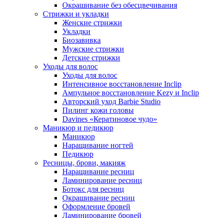
Окрашивание без обесцвечивания
Стрижки и укладки
Женские стрижки
Укладки
Биозавивка
Мужские стрижки
Детские стрижки
Уходы для волос
Уходы для волос
Интенсивное восстановление Inclip
Ампульное восстановление Kezy и Inclip
Авторский уход Barbie Studio
Пилинг кожи головы
Davines «Кератиновое чудо»
Маникюр и педикюр
Маникюр
Наращивание ногтей
Педикюр
Ресницы, брови, макияж
Наращивание ресниц
Ламинирование ресниц
Ботокс для ресниц
Окрашивание ресниц
Оформление бровей
Ламинирование бровей