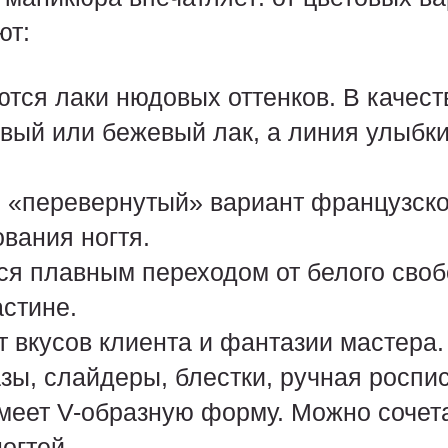
ют:
тся лаки нюдовых оттенков. В качест
вый или бежевый лак, а линия улыбк
«перевернутый» вариант французско
ования ногтя.
я плавным переходом от белого своб
астине.
 вкусов клиента и фантазии мастера.
зы, слайдеры, блестки, ручная роспис
еет V-образную форму. Можно сочета
огтей.