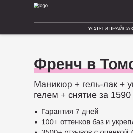
УСЛУГИ
ПРАЙС
А
Френч в Том
Маникюр + гель-лак + 
гелем + снятие за 1590
Гарантия 7 дней
100+ оттенков баз и укре
3500+ отзывов с оценкой 