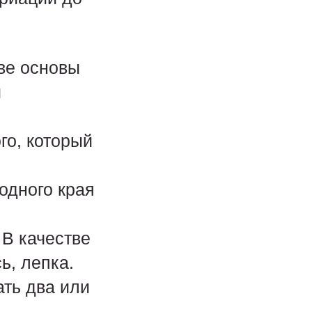
ве основы
и
го, который
одного края
 В качестве
ь, лепка.
ть два или