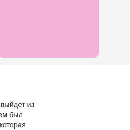
 выйдет из
лем был
которая