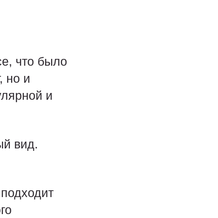
се, что было
 но и
улярной и
ый вид.
 подходит
го