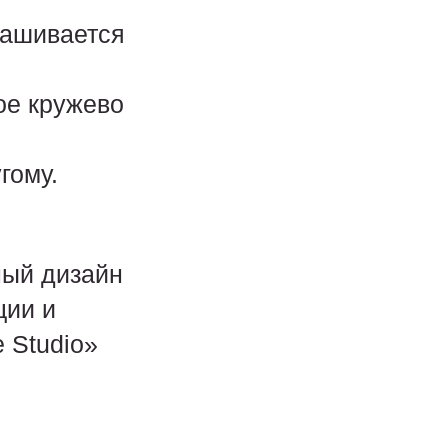
рашивается
ое кружево
гому.
ный дизайн
ции и
 Studio»