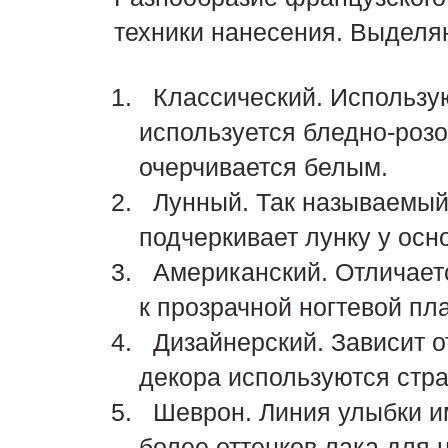
техники нанесения. Выделя
Классический. Использую
используется бледно-розо
очерчивается белым.
Лунный. Так называемый 
подчеркивает лунку у осн
Американский. Отличаетс
к прозрачной ногтевой пл
Дизайнерский. Зависит от
декора используются стра
Шеврон. Линия улыбки им
более оттенков лака для н