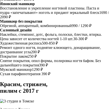
Японский маникюр
Восстановление и укрепление ногтевой пластины. Паста и
пудра «запечатывают» ноготь и придают зеркальный блеск
1690 /
2090 ₽
Маникюр без покрытия
Обрезной, аппаратный, комбинированный
990 / 1290 ₽
Салонный дизайн
Наклейки, стемпинг, дотс, фольга, полоски, блестки, втирка.
Цена зависит от количества ногтей 1-10 шт.
30-300 ₽
Художественная роспись
500-850 ₽
Ремонт одного ногтя, поднятие клюющего, донаращивание,
достраивание угла
200 ₽
Покрытие лаком
250 ₽
Снятие покрытия, опил формы, полировка ногтя бафом. Без
дальнейшего покрытия
390 ₽
Мужской маникюр
1290 ₽
Сухая парафинотерапия
390 ₽
Красим, стрижем,
пилим с 2017 г