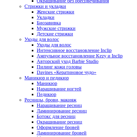
Окрашивание без обесцвечивания
Стрижки и укладки
Женские стрижки
Укладки
Биозавивка
Мужские стрижки
Детские стрижки
Уходы для волос
Уходы для волос
Интенсивное восстановление Inclip
Ампульное восстановление Kezy и Inclip
Авторский уход Barbie Studio
Пилинг кожи головы
Davines «Кератиновое чудо»
Маникюр и педикюр
Маникюр
Наращивание ногтей
Педикюр
Ресницы, брови, макияж
Наращивание ресниц
Ламинирование ресниц
Ботокс для ресниц
Окрашивание ресниц
Оформление бровей
Ламинирование бровей