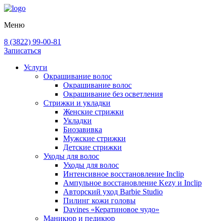
Меню
8 (3822) 99-00-81
Записаться
Услуги
Окрашивание волос
Окрашивание волос
Окрашивание без осветления
Стрижки и укладки
Женские стрижки
Укладки
Биозавивка
Мужские стрижки
Детские стрижки
Уходы для волос
Уходы для волос
Интенсивное восстановление Inclip
Ампульное восстановление Kezy и Inclip
Авторский уход Barbie Studio
Пилинг кожи головы
Davines «Кератиновое чудо»
Маникюр и педикюр