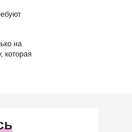
ребуют
ько на
, которая
сь