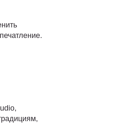
енить
печатление.
udio,
традициям,