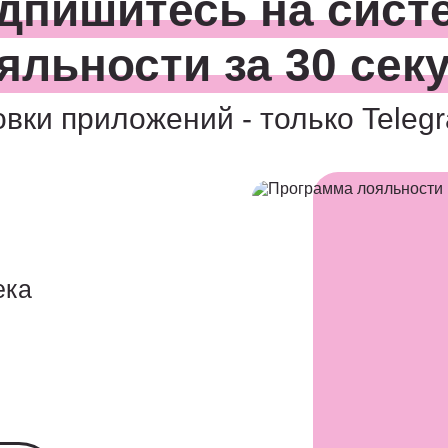
дпишитесь на сист
яльности за 30 сек
овки приложений - только Teleg
ека
я