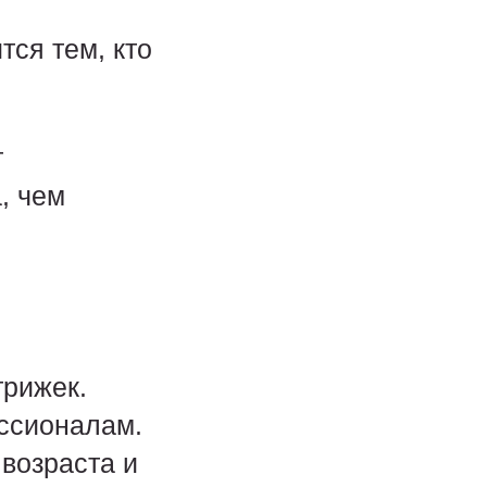
ся тем, кто
т
, чем
трижек.
ессионалам.
возраста и