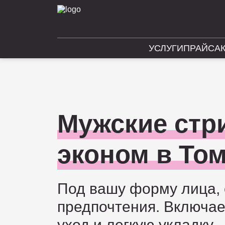
УСЛУГИ
ПРАЙС
А
Мужские стр
эконом в То
Под вашу форму лица, 
предпочтения. Включае
уход и легкую укладку.