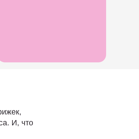
рижек,
а. И, что