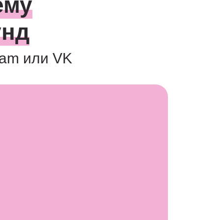
ему
унд
ram или VK