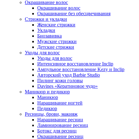
Окрашивание волос
Окрашивание волос
Окрашивание без обесцвечивания
Стрижки и укладки
Женские стрижки
Укладки
Биозавивка
Мужские стрижки
Детские стрижки
Уходы для волос
Уходы для волос
Интенсивное восстановление Inclip
Ампульное восстановление Kezy и Inclip
Авторский уход Barbie Studio
Пилинг кожи головы
Davines «Кератиновое чудо»
Маникюр и педикюр
Маникюр
Наращивание ногтей
Педикюр
Ресницы, брови, макияж
Наращивание ресниц
Ламинирование ресниц
Ботокс для ресниц
Окрашивание ресниц