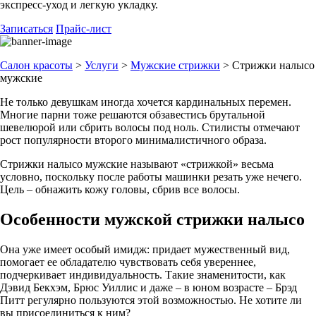
экспресс-уход и легкую укладку.
Записаться
Прайс-лист
Салон красоты
>
Услуги
>
Мужские стрижки
>
Стрижки налысо
мужские
Не только девушкам иногда хочется кардинальных перемен.
Многие парни тоже решаются обзавестись брутальной
шевелюрой или сбрить волосы под ноль. Стилисты отмечают
рост популярности второго минималистичного образа.
Стрижки налысо мужские называют «стрижкой» весьма
условно, поскольку после работы машинки резать уже нечего.
Цель – обнажить кожу головы, сбрив все волосы.
Особенности мужской стрижки налысо
Она уже имеет особый имидж: придает мужественный вид,
помогает ее обладателю чувствовать себя увереннее,
подчеркивает индивидуальность. Такие знаменитости, как
Дэвид Бекхэм, Брюс Уиллис и даже – в юном возрасте – Брэд
Питт регулярно пользуются этой возможностью. Не хотите ли
вы присоединиться к ним?