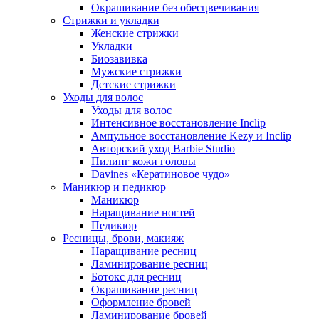
Окрашивание без обесцвечивания
Стрижки и укладки
Женские стрижки
Укладки
Биозавивка
Мужские стрижки
Детские стрижки
Уходы для волос
Уходы для волос
Интенсивное восстановление Inclip
Ампульное восстановление Kezy и Inclip
Авторский уход Barbie Studio
Пилинг кожи головы
Davines «Кератиновое чудо»
Маникюр и педикюр
Маникюр
Наращивание ногтей
Педикюр
Ресницы, брови, макияж
Наращивание ресниц
Ламинирование ресниц
Ботокс для ресниц
Окрашивание ресниц
Оформление бровей
Ламинирование бровей