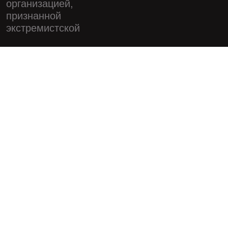
организацией,
признанной
экстремистской