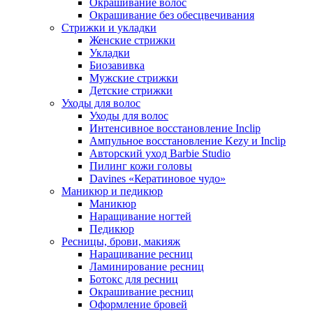
Окрашивание волос
Окрашивание без обесцвечивания
Стрижки и укладки
Женские стрижки
Укладки
Биозавивка
Мужские стрижки
Детские стрижки
Уходы для волос
Уходы для волос
Интенсивное восстановление Inclip
Ампульное восстановление Kezy и Inclip
Авторский уход Barbie Studio
Пилинг кожи головы
Davines «Кератиновое чудо»
Маникюр и педикюр
Маникюр
Наращивание ногтей
Педикюр
Ресницы, брови, макияж
Наращивание ресниц
Ламинирование ресниц
Ботокс для ресниц
Окрашивание ресниц
Оформление бровей