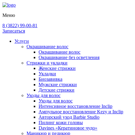
Меню
8 (3822) 99-00-81
Записаться
Услуги
Окрашивание волос
Окрашивание волос
Окрашивание без осветления
Стрижки и укладки
Женские стрижки
Укладки
Биозавивка
Мужские стрижки
Детские стрижки
Уходы для волос
Уходы для волос
Интенсивное восстановление Inclip
Ампульное восстановление Kezy и Inclip
Авторский уход Barbie Studio
Пилинг кожи головы
Davines «Кератиновое чудо»
Маникюр и педикюр