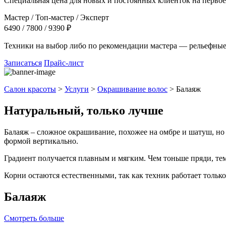
Специальная цена для новых и постоянных клиенток на первое 
Мастер / Топ-мастер / Эксперт
6490 / 7800 / 9390 ₽
Техники на выбор либо по рекомендации мастера — рельефные, 
Записаться
Прайс-лист
Салон красоты
>
Услуги
>
Окрашивание волос
>
Балаяж
Натуральный, только лучше
Балаяж – сложное окрашивание, похожее на омбре и шатуш, но 
формой вертикально.
Градиент получается плавным и мягким. Чем тоньше пряди, тем
Корни остаются естественными, так как техник работает тольк
Балаяж
Смотреть больше