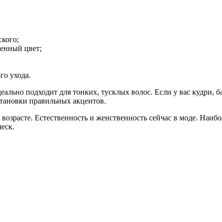
ского;
енный цвет;
го ухода.
деально подходит для тонких, тусклых волос. Если у вас кудри,
становки правильных акцентов.
возрасте. Естественность и женственность сейчас в моде. Наиб
еск.