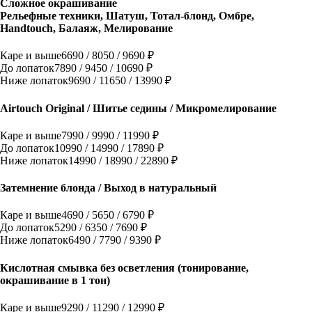
Сложное окрашивание
Рельефные техники, Шатуш, Тотал-блонд, Омбре,
Handtouch, Балаяж, Мелирование
Каре и выше
6690 / 8050 / 9690 ₽
До лопаток
7890 / 9450 / 10690 ₽
Ниже лопаток
9690 / 11650 / 13990 ₽
Airtouch Original / Шитье седины / Микромелирование
Каре и выше
7990 / 9990 / 11990 ₽
До лопаток
10990 / 14990 / 17890 ₽
Ниже лопаток
14990 / 18990 / 22890 ₽
Затемнение блонда / Выход в натуральный
Каре и выше
4690 / 5650 / 6790 ₽
До лопаток
5290 / 6350 / 7690 ₽
Ниже лопаток
6490 / 7790 / 9390 ₽
Кислотная смывка без осветления (тонирование,
окрашивание в 1 тон)
Каре и выше
9290 / 11290 / 12990 ₽