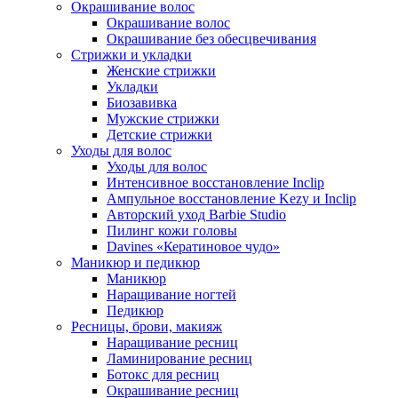
Окрашивание волос
Окрашивание волос
Окрашивание без обесцвечивания
Стрижки и укладки
Женские стрижки
Укладки
Биозавивка
Мужские стрижки
Детские стрижки
Уходы для волос
Уходы для волос
Интенсивное восстановление Inclip
Ампульное восстановление Kezy и Inclip
Авторский уход Barbie Studio
Пилинг кожи головы
Davines «Кератиновое чудо»
Маникюр и педикюр
Маникюр
Наращивание ногтей
Педикюр
Ресницы, брови, макияж
Наращивание ресниц
Ламинирование ресниц
Ботокс для ресниц
Окрашивание ресниц