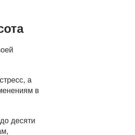
сота
воей
стресс, а
зменениям в
 до десяти
ам,