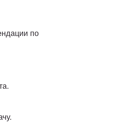
ендации по
та.
чу.