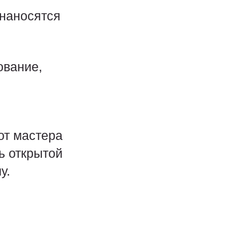
 наносятся
ование,
е
от мастера
ь открытой
у.