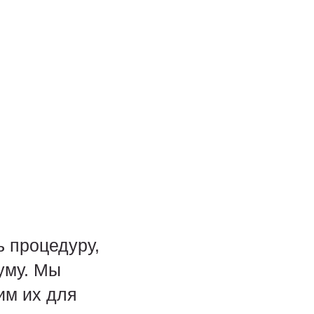
 процедуру,
уму. Мы
им их для