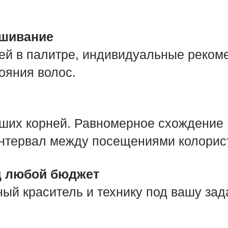
ашивание
ей в палитре, индивидуальные реком
тояния волос.
ших корней. Равномерное схождение
нтервал между посещениями колорис
д любой бюджет
й краситель и технику под вашу зада