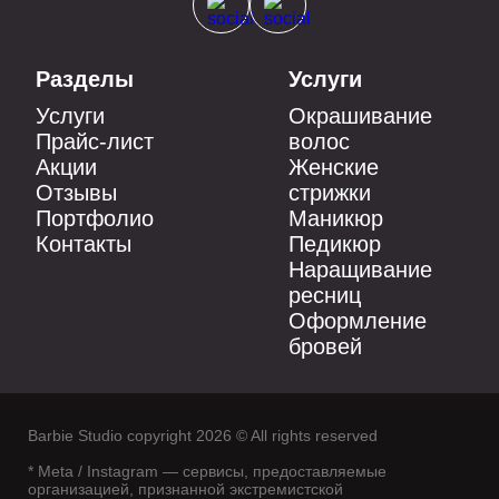
Разделы
Услуги
Услуги
Окрашивание
Прайс-лист
волос
Акции
Женские
Отзывы
стрижки
Портфолио
Маникюр
Контакты
Педикюр
Наращивание
ресниц
Оформление
бровей
Barbie Studio copyright 2026 © All rights reserved
* Meta / Instagram — сервисы, предоставляемые
организацией, признанной экстремистской